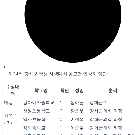
제24회 강화군 학생 사생대회 공모전 입상자 명단
수상내
학교명
학년
성명
훈격
역
대상
강화여자중학교
1
성하율
강화군수
선원초등학교
2
장은우
강화군의회 의장
최우수
양사초등학교
5
이현석
강화군의회 의장
( 3 )
강화중학교
1
이준후
강화군의회 의장