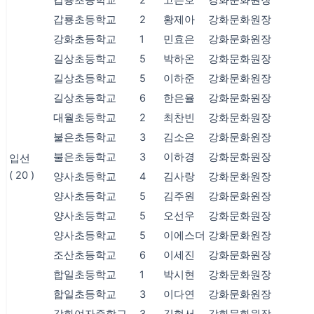
갑룡초등학교
2
고은호
강화문화원장
갑룡초등학교
2
황제아
강화문화원장
강화초등학교
1
민효은
강화문화원장
길상초등학교
5
박하온
강화문화원장
길상초등학교
5
이하준
강화문화원장
길상초등학교
6
한은율
강화문화원장
대월초등학교
2
최찬빈
강화문화원장
불은초등학교
3
김소은
강화문화원장
불은초등학교
3
이하경
강화문화원장
입선
( 20 )
양사초등학교
4
김사랑
강화문화원장
양사초등학교
5
김주원
강화문화원장
양사초등학교
5
오선우
강화문화원장
양사초등학교
5
이에스더
강화문화원장
조산초등학교
6
이세진
강화문화원장
합일초등학교
1
박시현
강화문화원장
합일초등학교
3
이다연
강화문화원장