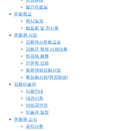
발간자료실
문화학교
학사일정
발표회 및 전시회
문화원 사업
강화역사문화교실
강화군 학생 사생대회
하곡제 봉행
인문학 강좌
회원역량강화사업
특성화사업(현장탐방)
강화미술관
이용안내
대관신청
야외공연장
미술관 일정
문화원 소식
공지사항