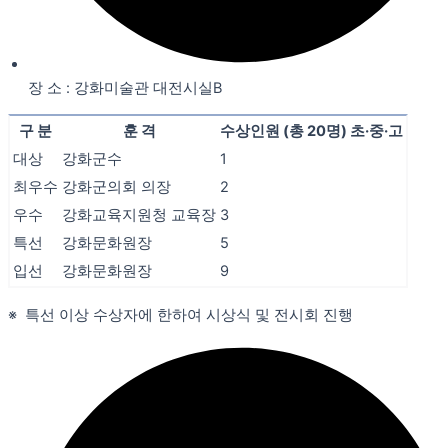
장 소 : 강화미술관 대전시실B
구 분
훈 격
수상인원 (총 20명) 초·중·고
대상
강화군수
1
최우수
강화군의회 의장
2
우수
강화교육지원청 교육장
3
특선
강화문화원장
5
입선
강화문화원장
9
※ 특선 이상 수상자에 한하여 시상식 및 전시회 진행