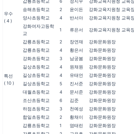
갑룡초등학교
6
정지우
강화교육지원청 교육
송해초등학교
2
윤이든
강화교육지원청 교육
우수
양사초등학교
4
반서아
강화교육지원청 교육
( 4 )
강화여자고등학
1
류은서
강화교육지원청 교육
교
갑룡초등학교
2
장연재
강화문화원장
갑룡초등학교
4
황은서
강화문화원장
강화초등학교
3
남궁봄
강화문화원장
길상초등학교
4
원채원
강화문화원장
길상초등학교
4
유태언
강화문화원장
특선
( 10 )
길상초등학교
5
진서준
강화문화원장
대월초등학교
4
문서준
강화문화원장
조산초등학교
6
김준
강화문화원장
하점초등학교
3
천예성
강화문화원장
합일초등학교
2
황채이
강화문화원장
갑룡초등학교
1
염태린
강화문화원장