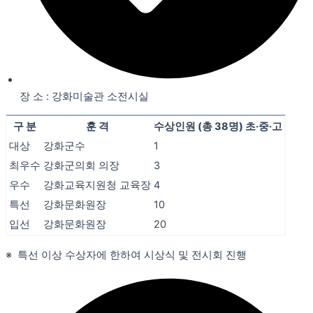
장 소 : 강화미술관 소전시실
구 분
훈 격
수상인원 (총 38명) 초·중·고
대상
강화군수
1
최우수
강화군의회 의장
3
우수
강화교육지원청 교육장
4
특선
강화문화원장
10
입선
강화문화원장
20
※ 특선 이상 수상자에 한하여 시상식 및 전시회 진행