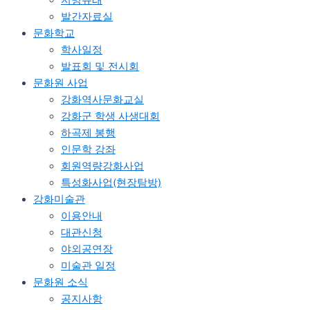
발간자료실
문화학교
학사일정
발표회 및 전시회
문화원 사업
강화역사문화교실
강화군 학생 사생대회
하곡제 봉행
인문학 강좌
회원역량강화사업
특성화사업(현장탐방)
강화미술관
이용안내
대관신청
야외공연장
미술관 일정
문화원 소식
공지사항