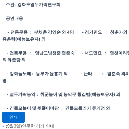
주관 : 강화도열두가락연구회
공연내용
- 전통무용 : 부채춤 강영순 외 4명
- 경기민요 : 청춘가외
유춘랑(예능보유자) 외
- 전통무용 : 영남교방청춤 염춘숙
- 서도민요 : 영천아리
외 유춘랑 외
- 강화들노래 : 농부가 윤홍기 외
- 난타 : 염춘숙 외4
명
- 열두가락농악 : 취군놀이 및 농악무 황길범(예능보유자) 외
- 긴돌모놀이 및 뒷풀이마당 : 긴돌모돌리기 류기정 외
인쇄
«
(9월3일)인문학 강좌 안내