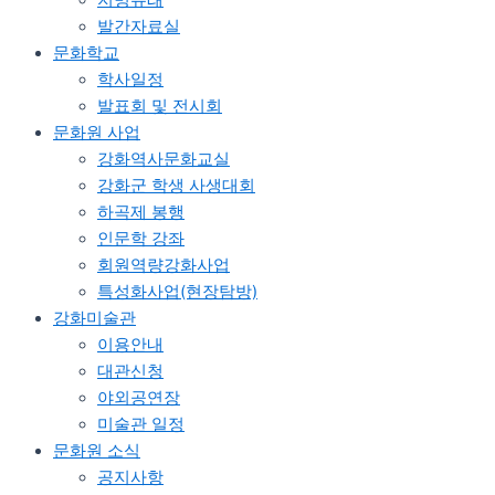
발간자료실
문화학교
학사일정
발표회 및 전시회
문화원 사업
강화역사문화교실
강화군 학생 사생대회
하곡제 봉행
인문학 강좌
회원역량강화사업
특성화사업(현장탐방)
강화미술관
이용안내
대관신청
야외공연장
미술관 일정
문화원 소식
공지사항