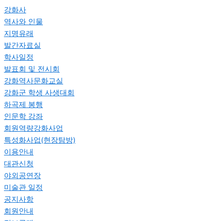
강화사
역사와 인물
지명유래
발간자료실
학사일정
발표회 및 전시회
강화역사문화교실
강화군 학생 사생대회
하곡제 봉행
인문학 강좌
회원역량강화사업
특성화사업(현장탐방)
이용안내
대관신청
야외공연장
미술관 일정
공지사항
회원안내